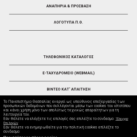
ΑΝΑΠΗΡΙΑ & ΠΡΟΣΒΑΣΗ
ΛΟΓΟΤΥΠΑ Π.Θ.
FOOTER
ΤΗΛΕΦΩΝΙΚΟΣ ΚΑΤΑΛΟΓΟΣ
5
E-ΤΑΧΥΔΡΟΜΕΙΟ (WEBMAIL)
ΒΙΝΤΕΟ ΚΑΤ' ΑΠΑΙΤΗΣΗ
Το Πανεπιστήμιο Θεσσαλίας ενεργεί ως υπεύθυνος επεξεργασίας των
ΤΗΛΕΥΠΟΣΤΗΡΙΞΗ
προσωπικών δεδομένων που συλλέγονται μέσω των cookies του ιστοτόπου
και κάνει χρήση μόνο των απολύτως τεχνικώς απαραίτητων για τη
λειτουργία του.
Εάν θέλετε να ελέγξετε τις επιλογές σας επιλέξτε το σύνδεσμο:
'Ελεγχος
ΔΙΕΥΘΥΝΣΗ ΜΗΧΑΝΟΡΓΑΝΩΣΗΣ
Επιλογών
Εάν θέλετε να ενημερωθείτε για την πολιτική cookies επίλέξτε το
σύνδεσμο: