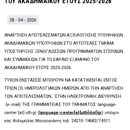
ΤΟΥ ΑΚΑΔΗΜΑΪΚΟΥ ΕΤΟΥΣ 2025-2026
D
O
D
O
W
O
W
N
W
N
T
N
28 - 04 - 2026
T
R
T
R
I
R
ΑΝΑΡΤΗΣΗ ΑΠΟΤΕΛΕΣΜΑΤΩΝ ΑΞΙΟΛΟΓΗΣΗΣ ΥΠΟΨΗΦΙΩΝ
I
G
I
G
G
G
ΑΚΑΔΗΜΑΪΚΩΝ ΥΠΟΤΡΟΦΩΝ ΣΤΟ ΑΥΤΟΤΕΛΕΣ ΤΜΗΜΑ
G
E
G
ΥΠΟΣΤΗΡΙΞΗΣ ΞΕΝΟΓΛΩΣΣΩΝ ΠΡΟΓΡΑΜΜΑΤΩΝ ΣΠΟΥΔΩΝ
E
R
E
ΚΑΙ ΣΥΜΜΑΧΙΩΝ ΓΙΑ ΤΟ ΕΑΡΙΝΟ ΕΞΑΜΗΝΟ ΤΟΥ
R
R
ΑΚΑΔΗΜΑΪΚΟΥ ΕΤΟΥΣ 2025-2026.
ΤΥΧΟΝ ΕΝΣΤΑΣΕΙΣ ΜΠΟΡΟΥΝ ΝΑ ΚΑΤΑΤΙΘΕΝΤΑΙ, ΕΝΤΟΣ
ΤΡΙΩΝ (3) ΗΜΕΡΟΛΟΓΙΑΚΩΝ ΗΜΕΡΩΝ ΑΠΟ ΤΗΝ ΑΝΑΡΤΗΣΗ
ΤΩΝ ΑΠΟΤΕΛΕΣΜΑΤΩΝ, ΣΤΗΝ ΗΛΕΚΤΡΟΝΙΚΗ ΔΙΕΥΘΥΝΣΗ
(e-mail) ΤΗΣ ΓΡΑΜΜΑΤΕΙΑΣ ΤΟΥ ΤΜΗΜΑΤΟΣ:
language-
center
[at]
uth.gr
(
language-center[at]uth[dot]gr
)
υπόψιν
κας Φιλομήλας Μουγογιάννη τηλ. 24210-74682/74511.