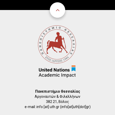
Πανεπιστήμιο Θεσσαλίας
Αργοναυτών & Φιλελλήνων
382 21, Βόλος
e-mail:
info
[at]
uth.gr
(info[at]uth[dot]gr)