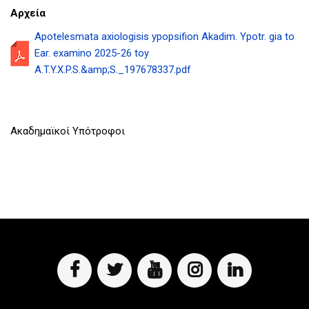
Αρχεία
Apotelesmata axiologisis ypopsifion Akadim. Ypotr. gia to
Ear. examino 2025-26 toy
A.T.Y.X.P.S.&amp;S._197678337.pdf
Ακαδημαϊκοί Υπότροφοι