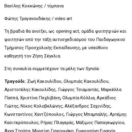
Βασίλης Κοκκώνης / τύμπανα
Φώτης Τραγανουδάκης / video art
Τη βραδιά θα ανοίξει, ως opening act, ομάδα φοιτητριών και
φοιτητών από την τάξη αυτοσχεδιασμού του Παιδαγωγικού
Τμήματος Προσχολικής Εκπαίδευσης, με υπεύθυνο
καθηγητή τον Ζήση Σέγκλια.
Στη συναυλία συμμετέχουν τα μέλη των Synola:
Τραγούδι:
Ζωή Κακουλίδου, Ολυμπιάς Κακουλίδου,
Αριστοτέλης Κακουλίδης, Γιώργος Τσιαμαντάς, Μαρκέλλα
Παππά, Χριστίνα Πεχλιβάνη, Ολυμπία Κόλλια, Αρκάδιος
Γιώτης, Νίκος Κολοβελώνης, Αλέξανδρος Σαχινίδης,
Κωνσταντίνος Χαντζόπουλος, Γιώργος Μπαμπαλής, Αρτέμης
Κασιτερόπουλος, Ρήγας Πλαγεράς, Μάξιμος Παπαγεωργίου,
Άννα Στούπα, Μυρσίνη Γιακουμάκη, Ευφροσύνη Ευγενία