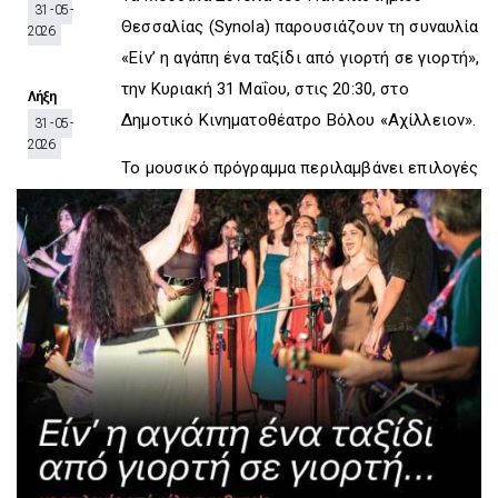
D
O
D
31 - 05 -
Θεσσαλίας (Synola) παρουσιάζουν τη συναυλία
O
W
O
2026
W
N
W
«Είν’ η αγάπη ένα ταξίδι από γιορτή σε γιορτή»,
N
T
N
την Κυριακή 31 Μαΐου, στις 20:30, στο
T
R
T
Λήξη
Δημοτικό Κινηματοθέατρο Βόλου «Αχίλλειον».
R
I
R
31 - 05 -
I
G
I
2026
G
G
G
Το μουσικό πρόγραμμα περιλαμβάνει επιλογές
G
E
G
E
R
E
R
R