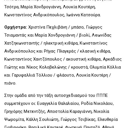
Τσότρα, Μαρία Χονδρογιάννη, Λουκία Κουτέρη,
Κωνσταντίνος Ανδρικόπουλος, Ιωάννα Κατσούρα.
Ορχήστρα:
Χριστίνα Πεχλιβάνη / μπάσο, Γιώργος
Τσιαμαντάς και Μαρία Χονδρογιάννη / βιολί, Λεωνίδας
Χατζηκωνσταντής / ηλεκτρική κιθάρα, Κωνσταντίνος
Ανδρικόπουλος και Ρήγας Πλαγεράς / κλασική κιθάρα,
Κωνσταντίνος Χαντζόπουλος / ακουστική κιθάρα, Αρκάδιος
Γιώτης και Νίκος Κολοβελώνης / κρουστά, Ολυμπία Κόλλια
και Γαρυφαλλιά Τόλλιου / φλάουτο, Λουκία Κουτέρη /
πιάνο.
Στην ομάδα από την τάξη αυτοσχεδιασμού του ΠΤΠΕ
συμμετέχουν οι: Ευαγγελία Θαλαλαίου, Ροδία Νικολάου,
Γρηγόρης Μετεντζής, Αποστολία Καραγιάννη, Νικολία
Ψωρομίτα, Κάλλη Σουλιώτη, Γιώργος Τσιβίκας, Ελευθερία
Γιοβαννάκη, Βασιλική Καντερέ, Φωτεινή Πανταζή, Αθηνά