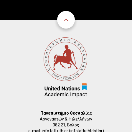
Πανεπιστήμιο Θεσσαλίας
Αργοναυτών & Φιλελλήνων
382 21, Βόλος
e-mail:
info
[at]
uth.gr
(info[at]uth[dot]gr)