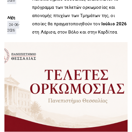
2026
D
O
D
πρόγραμμα των τελετών ορκωμοσίας και
O
W
O
W
N
W
απονομής πτυχίων των Τμημάτων της, οι
Λήξη
N
T
N
οποίες θα πραγματοποιηθούν τον
Ιούλιο 2026
24 - 06 -
T
R
T
2026
R
I
R
στη Λάρισα, στον Βόλο και στην Καρδίτσα.
I
G
I
G
G
G
G
E
G
E
R
E
R
R