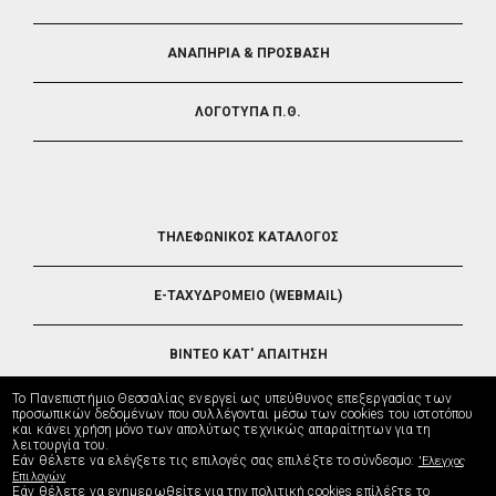
ΑΝΑΠΗΡΙΑ & ΠΡΟΣΒΑΣΗ
ΛΟΓΟΤΥΠΑ Π.Θ.
FOOTER
ΤΗΛΕΦΩΝΙΚΟΣ ΚΑΤΑΛΟΓΟΣ
5
E-ΤΑΧΥΔΡΟΜΕΙΟ (WEBMAIL)
ΒΙΝΤΕΟ ΚΑΤ' ΑΠΑΙΤΗΣΗ
Το Πανεπιστήμιο Θεσσαλίας ενεργεί ως υπεύθυνος επεξεργασίας των
ΤΗΛΕΥΠΟΣΤΗΡΙΞΗ
προσωπικών δεδομένων που συλλέγονται μέσω των cookies του ιστοτόπου
και κάνει χρήση μόνο των απολύτως τεχνικώς απαραίτητων για τη
λειτουργία του.
Εάν θέλετε να ελέγξετε τις επιλογές σας επιλέξτε το σύνδεσμο:
'Ελεγχος
ΔΙΕΥΘΥΝΣΗ ΜΗΧΑΝΟΡΓΑΝΩΣΗΣ
Επιλογών
Εάν θέλετε να ενημερωθείτε για την πολιτική cookies επίλέξτε το