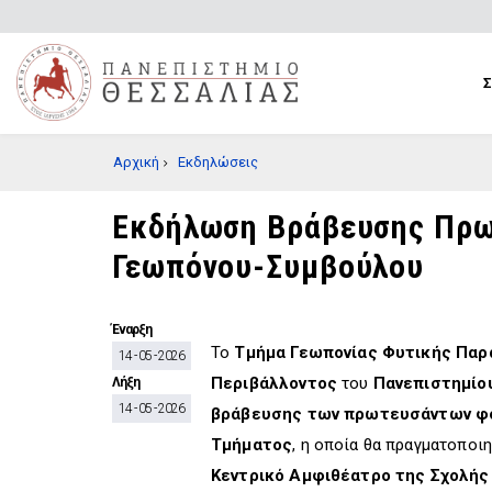
Παράκαμψη
προς
το
κυρίως
περιεχόμενο
BREADCRUMB
Αρχική
Εκδηλώσεις
Εκδήλωση Βράβευσης Πρωτ
Γεωπόνου-Συμβούλου
Έναρξη
Το
Τμήμα Γεωπονίας Φυτικής Παρ
14 - 05 - 2026
Περιβάλλοντος
του
Πανεπιστημίο
Λήξη
14 - 05 - 2026
βράβευσης των πρωτευσάντων φο
Τμήματος
, η οποία θα πραγματοποι
Κεντρικό Αμφιθέατρο της Σχολής