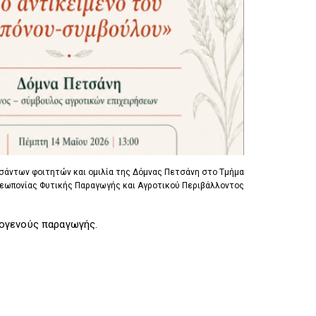
R
I
R
I
G
I
G
G
G
G
E
G
E
R
E
R
R
άντων φοιτητών και ομιλία της Δόμνας Πετσάνη στο Τμήμα
Γεωπονίας Φυτικής Παραγωγής και Αγροτικού Περιβάλλοντος
τογενούς παραγωγής.