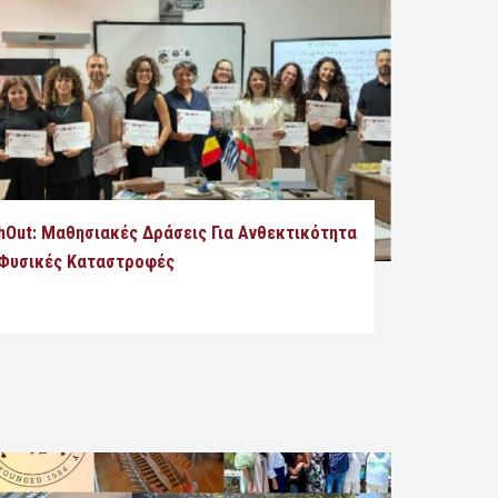
R
I
R
I
G
I
G
G
G
G
E
G
E
R
E
R
R
hOut: Μαθησιακές Δράσεις Για Ανθεκτικότητα
 Φυσικές Καταστροφές