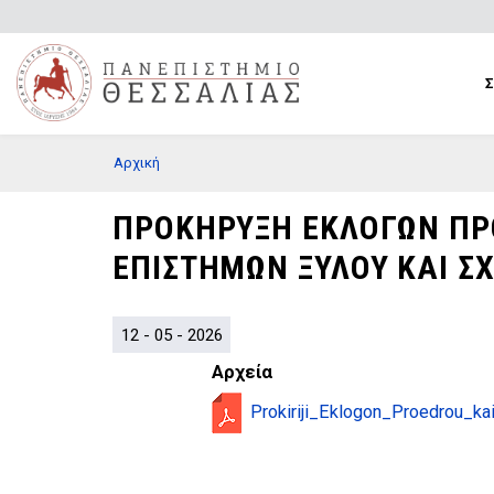
Παράκαμψη
προς
το
κυρίως
περιεχόμενο
BREADCRUMB
Αρχική
ΠΡΟΚΗΡΥΞΗ ΕΚΛΟΓΩΝ ΠΡ
ΕΠΙΣΤΗΜΩΝ ΞΥΛΟΥ ΚΑΙ Σ
12 - 05 - 2026
Αρχεία
Prokiriji_Eklogon_Proedrou_