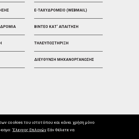
ΗΣΗΣ
E-ΤΑΧΥΔΡΟΜΕΙΟ (WEBMAIL)
ΟΔΡΟΜΙΑ
ΒΙΝΤΕΟ ΚΑΤ' ΑΠΑΙΤΗΣΗ
Η
ΤΗΛΕΥΠΟΣΤΗΡΙΞΗ
ΔΙΕΥΘΥΝΣΗ ΜΗΧΑΝΟΡΓΑΝΩΣΗΣ
ν cookies του ιστοτόπου και κάνει χρήση μόνο
δεσμο:
Εάν θέλετε να
'Ελεγχος Επιλογών
ωση Προσβασιμότητας