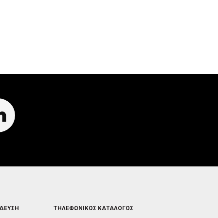
R
I
R
I
G
I
G
G
G
G
E
G
E
R
E
R
R
FOOTER
ΙΔΕΥΣΗ
ΤΗΛΕΦΩΝΙΚΟΣ ΚΑΤΑΛΟΓΟΣ
5