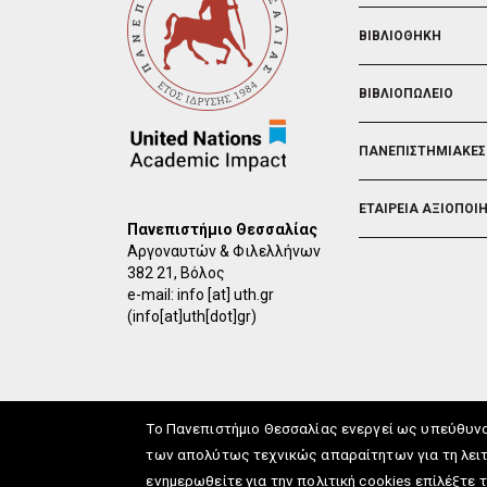
ΒΙΒΛΙΟΘΗΚΗ
ΒΙΒΛΙΟΠΩΛΕΙΟ
ΠΑΝΕΠΙΣΤΗΜΙΑΚΕΣ
ΕΤΑΙΡΕΙΑ ΑΞΙΟΠΟΙ
Πανεπιστήμιο Θεσσαλίας
Αργοναυτών & Φιλελλήνων
382 21, Βόλος
e-mail:
info
[at]
uth.gr
(info[at]uth[dot]gr)
Το Πανεπιστήμιο Θεσσαλίας ενεργεί ως υπεύθυν
των απολύτως τεχνικώς απαραίτητων για τη λειτ
ενημερωθείτε για την πολιτική cookies επίλέξτε 
info
[at]
uth.gr
(Επικοιν