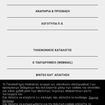
ΑΝΑΠΗΡΙΑ & ΠΡΟΣΒΑΣΗ
ΛΟΓΟΤΥΠΑ Π.Θ.
FOOTER
ΤΗΛΕΦΩΝΙΚΟΣ ΚΑΤΑΛΟΓΟΣ
5
E-ΤΑΧΥΔΡΟΜΕΙΟ (WEBMAIL)
ΒΙΝΤΕΟ ΚΑΤ' ΑΠΑΙΤΗΣΗ
Το Πανεπιστήμιο Θεσσαλίας ενεργεί ως υπεύθυνος επεξεργασίας των
ΤΗΛΕΥΠΟΣΤΗΡΙΞΗ
προσωπικών δεδομένων που συλλέγονται μέσω των cookies του ιστοτόπου
και κάνει χρήση μόνο των απολύτως τεχνικώς απαραίτητων για τη
λειτουργία του.
Εάν θέλετε να ελέγξετε τις επιλογές σας επιλέξτε το σύνδεσμο:
'Ελεγχος
ΔΙΕΥΘΥΝΣΗ ΜΗΧΑΝΟΡΓΑΝΩΣΗΣ
Επιλογών
Εάν θέλετε να ενημερωθείτε για την πολιτική cookies επίλέξτε το