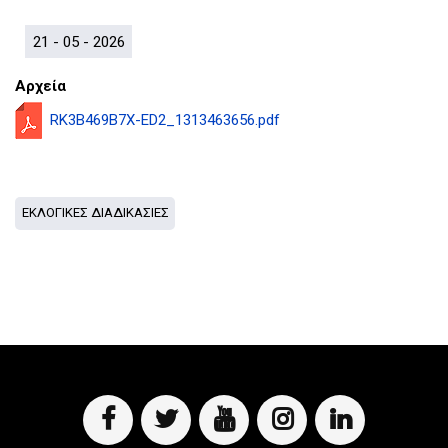
D
O
D
O
W
O
21 - 05 - 2026
W
N
W
N
T
N
Αρχεία
T
R
T
R
I
R
RK3B469B7X-ED2_1313463656.pdf
I
G
I
G
G
G
G
E
G
E
R
E
R
R
ΕΚΛΟΓΙΚΕΣ ΔΙΑΔΙΚΑΣΙΕΣ