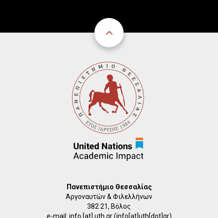
Πανεπιστήμιο Θεσσαλίας
Αργοναυτών & Φιλελλήνων
382 21, Βόλος
e-mail:
info
[at]
uth.gr
(info[at]uth[dot]gr)