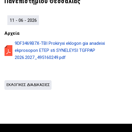
Πανεπιστημίου Θεσσαλίας
D
O
D
O
W
O
W
N
W
N
T
N
11 - 06 - 2026
T
R
T
R
I
R
Αρχεία
I
G
I
9DF3469B7X-TBI Prokiryxi eklogon gia anadeixi
G
G
G
G
E
G
ekprosopon ETEP sti SYNELEYSI TGFPAP
E
R
E
2026.2027_495160249.pdf
R
R
ΕΚΛΟΓΙΚΕΣ ΔΙΑΔΙΚΑΣΙΕΣ