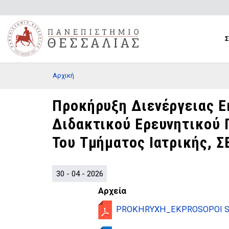
Παράκαμψη
προς
το
κυρίως
περιεχόμενο
BREADCRUMB
Αρχική
Προκήρυξη Διενέργειας Ε
Διδακτικού Ερευνητικού 
Του Τμήματος Ιατρικής, Σ
30 - 04 - 2026
Αρχεία
PROKHRYXH_EKPROSOPOI ST