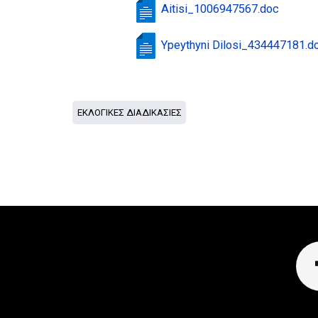
Aitisi_1006947567.doc
Ypeythyni Dilosi_434447181.d
ΕΚΛΟΓΙΚΕΣ ΔΙΑΔΙΚΑΣΙΕΣ