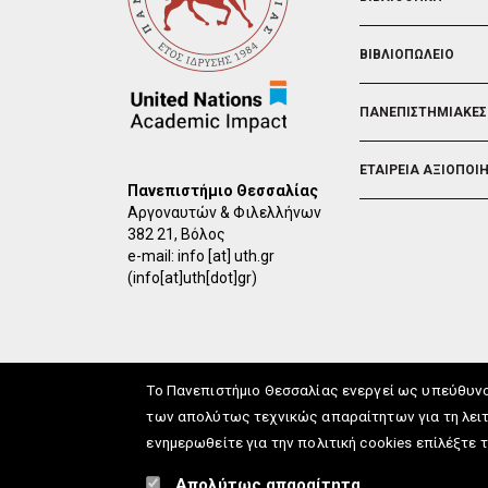
ΒΙΒΛΙΟΠΩΛΕΙΟ
ΠΑΝΕΠΙΣΤΗΜΙΑΚΕΣ
ΕΤΑΙΡΕΙΑ ΑΞΙΟΠΟΙ
Πανεπιστήμιο Θεσσαλίας
Αργοναυτών & Φιλελλήνων
382 21, Βόλος
e-mail:
info
[at]
uth.gr
(info[at]uth[dot]gr)
Το Πανεπιστήμιο Θεσσαλίας ενεργεί ως υπεύθυν
των απολύτως τεχνικώς απαραίτητων για τη λειτ
ενημερωθείτε για την πολιτική cookies επίλέξτε 
info
[at]
uth.gr
(Επικοιν
Απολύτως απαραίτητα