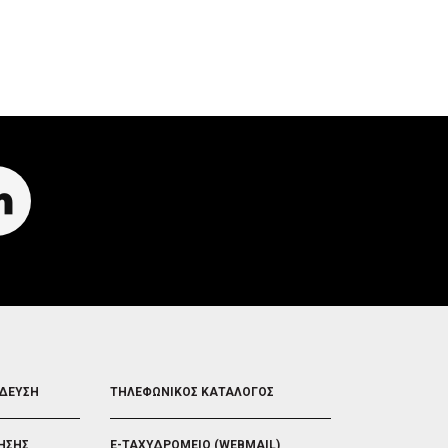
R
I
R
I
G
I
G
G
G
G
E
G
E
R
E
R
R
FOOTER
ΙΔΕΥΣΗ
ΤΗΛΕΦΩΝΙΚΟΣ ΚΑΤΑΛΟΓΟΣ
5
ΗΣΗΣ
E-ΤΑΧΥΔΡΟΜΕΙΟ (WEBMAIL)