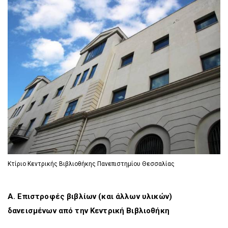
D
O
D
O
W
O
W
N
W
N
T
N
T
R
T
R
I
R
I
G
I
G
G
G
G
E
G
E
R
E
R
R
Κτίριο Κεντρικής Βιβλιοθήκης Πανεπιστημίου Θεσσαλίας
Α. Επιστροφές βιβλίων (και άλλων υλικών)
δανεισμένων από την Κεντρική Βιβλιοθήκη