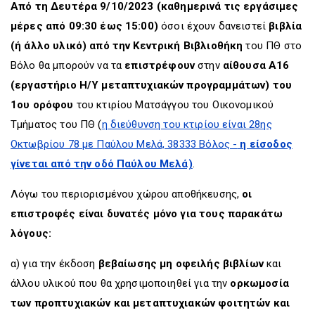
Από τη Δευτέρα 9/10/2023
(καθημερινά τις εργάσιμες
μέρες από 09:30 έως 15:00)
όσοι έχουν δανειστεί
βιβλία
(ή άλλο υλικό) από την Κεντρική Βιβλιοθήκη
του ΠΘ στο
Βόλο θα μπορούν να τα
επιστρέφουν
στην
αίθουσα Α16
(εργαστήριο Η/Υ μεταπτυχιακών προγραμμάτων) του
1ου ορόφου
του κτιρίου Ματσάγγου του Οικονομικού
Τμήματος του ΠΘ (
η διεύθυνση του κτιρίου είναι 28ης
Οκτωβρίου 78 με Παύλου Μελά, 38333 Βόλος -
η είσοδος
γίνεται από την οδό Παύλου Μελά)
.
Λόγω του περιορισμένου χώρου αποθήκευσης,
οι
επιστροφές είναι δυνατές μόνο για τους παρακάτω
λόγους:
α) για την έκδοση
βεβαίωσης μη οφειλής βιβλίων
και
άλλου υλικού που θα χρησιμοποιηθεί για την
ορκωμοσία
των προπτυχιακών και μεταπτυχιακών φοιτητών και