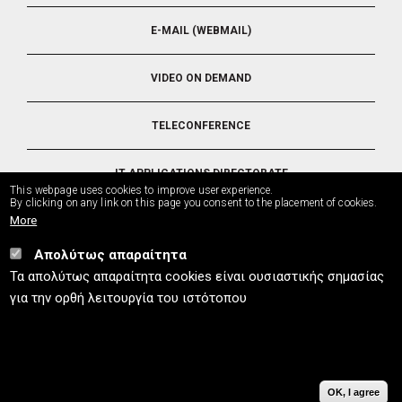
E-MAIL (WEBMAIL)
VIDEO ON DEMAND
TELECONFERENCE
IT APPLICATIONS DIRECTORATE
This webpage uses cookies to improve user experience.
By clicking on any link on this page you consent to the placement of cookies.
More
Απολύτως απαραίτητα
UTH.GR © 2026
Τα απολύτως απαραίτητα cookies είναι ουσιαστικής σημασίας
info
[at]
uth.gr
(Contact)
⚪
Sitemap
⚪
Cookies Policy
⚪
Privacy Policy
⚪
για την ορθή λειτουργία του ιστότοπου
Accessibility Statement
ISO9001:2015
OK, I agree