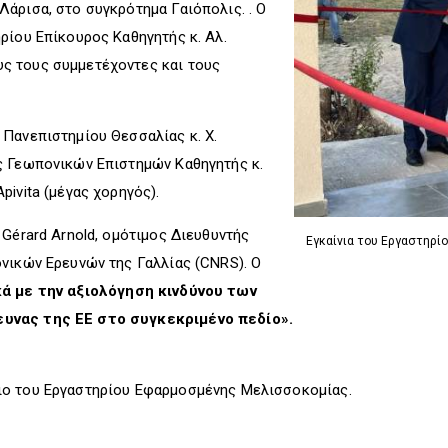
άρισα, στο συγκρότημα Γαιόπολις. . Ο
ρίου Επίκουρος Καθηγητής κ. Αλ.
ς τους συμμετέχοντες και τους
Πανεπιστημίου Θεσσαλίας κ. Χ.
ς Γεωπονικών Επιστημών Καθηγητής κ.
ivita (μέγας χορηγός).
 Gérard Arnold, ομότιμος Διευθυντής
Εγκαίνια του Εργαστηρί
νικών Ερευνών της Γαλλίας (CNRS). Ο
ά με την αξιολόγηση κινδύνου των
υνας της ΕΕ στο συγκεκριμένο πεδίο».
ιο του Εργαστηρίου Εφαρμοσμένης Μελισσοκομίας.