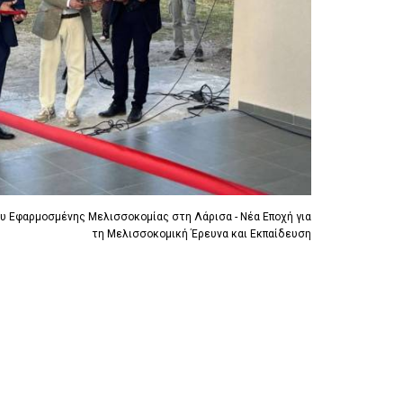
R
I
R
I
G
I
G
G
G
G
E
G
E
R
E
R
R
ου Εφαρμοσμένης Μελισσοκομίας στη Λάρισα - Νέα Εποχή για
τη Μελισσοκομική Έρευνα και Εκπαίδευση