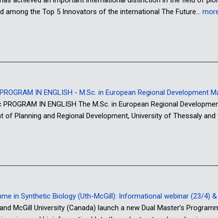
has achieved an important international distinction in the field of pi
d among the Top 5 Innovators of the international The Future…
mor
ROGRAM IN ENGLISH - M.Sc. in European Regional Development 
OGRAM IN ENGLISH The M.Sc. in European Regional Development M
nt of Planning and Regional Development, University of Thessaly and
 in Synthetic Biology (Uth-McGill): Informational webinar (23/4) & o
 and McGill University (Canada) launch a new Dual Master’s Program