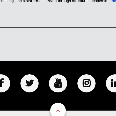
ngineering, and bioinformatics/data through structured academic…
mo