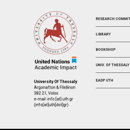
FOOTER
RESEARCH COMMI
2
LIBRARY
BOOKSHOP
UNIV. OF THESSALY
EADP UTH
University Of Thessaly
Argonafton & Filellinon
382 21, Volos
e-mail:
info
[at]
uth.gr
(info[at]uth[dot]gr)