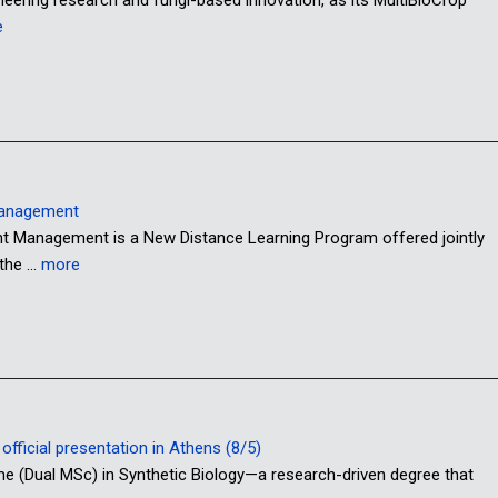
oneering research and fungi-based innovation, as its MultiBioCrop
e
Management
anagement is a New Distance Learning Program offered jointly
 the …
more
fficial presentation in Athens (8/5)
me (Dual MSc) in Synthetic Biology—a research-driven degree that