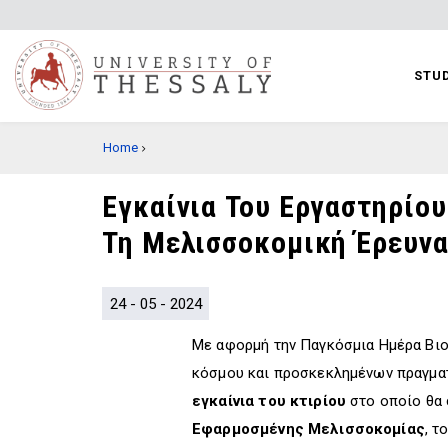
Skip
to
main
STUD
content
BREADCRUMB
Home
Εγκαίνια Του Εργαστηρίο
Τη Μελισσοκομική Έρευνα
24 - 05 - 2024
Με αφορμή την Παγκόσμια Ημέρα Βιο
κόσμου και προσκεκλημένων πραγμα
εγκαίνια
του κτιρίου
στο οποίο θα 
Εφαρμοσμένης Μελισσοκομίας
, τ