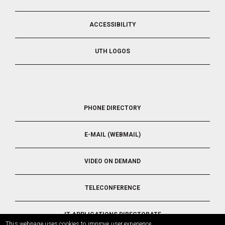
ACCESSIBILITY
UTH LOGOS
FOOTER
PHONE DIRECTORY
5
E-MAIL (WEBMAIL)
VIDEO ON DEMAND
TELECONFERENCE
IT APPLICATIONS DIRECTORATE
This webpage uses cookies to improve user experience.