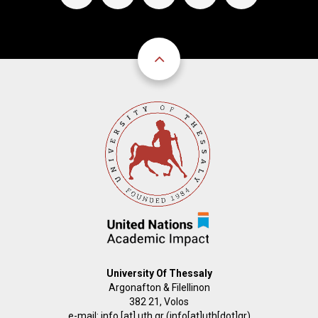
University Of Thessaly
Argonafton & Filellinon
382 21, Volos
e-mail:
info
[at]
uth.gr
(info[at]uth[dot]gr)