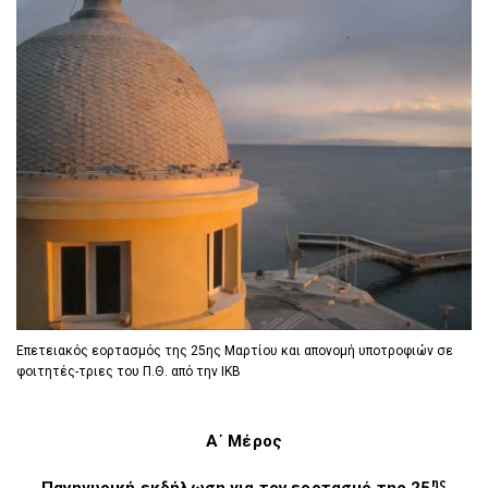
D
O
D
O
W
O
W
N
W
N
T
N
T
R
T
R
I
R
I
G
I
G
G
G
G
E
G
E
R
E
R
R
Eπετειακός εορτασμός της 25ης Μαρτίου και απονομή υποτροφιών σε
φοιτητές-τριες του Π.Θ. από την ΙΚΒ
Α΄ Μέρος
ης
Πανηγυρική εκδήλωση για τον εορτασμό της 25