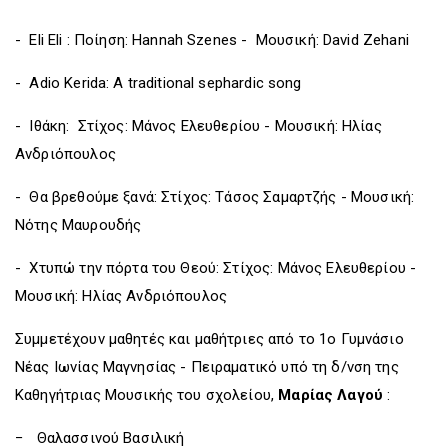
- Eli Eli : Ποίηση: Hannah Szenes - Μουσική: David Zehani
- Adio Kerida: Α traditional sephardic song
- Ιθάκη: Στίχος: Μάνος Ελευθερίου - Μουσική: Ηλίας
Ανδριόπουλος
- Θα βρεθούμε ξανά: Στίχος: Τάσος Σαμαρτζής - Μουσική:
Νότης Μαυρουδής
- Χτυπώ την πόρτα του Θεού: Στίχος: Μάνος Ελευθερίου -
Μουσική: Ηλίας Ανδριόπουλος
Συμμετέχουν μαθητές και μαθήτριες από το 1ο Γυμνάσιο
Νέας Ιωνίας Μαγνησίας - Πειραματικό υπό τη δ/νση της
Καθηγήτριας Μουσικής του σχολείου,
Μαρίας Λαγού
:
− Θαλασσινού Βασιλική