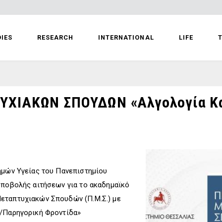
IES
RESEARCH
INTERNATIONAL
LIFE
T
ΙΑΚΩΝ ΣΠΟΥΔΩΝ «Αλγολογία Και
ημών Υγείας του Πανεπιστημίου
υποβολής αιτήσεων για το ακαδημαϊκό
εταπτυχιακών Σπουδών (Π.Μ.Σ.) με
ή/Παρηγορική Φροντίδα»