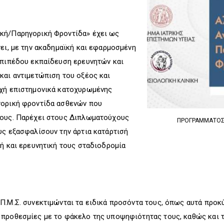
κή/Παρηγορική Φροντίδα» έχει ως
γει, με την ακαδημαϊκή και εφαρμοσμένη
επιπέδου εκπαίδευση ερευνητών και
και αντιμετώπιση του οξέος και
οχή επιστημονικά κατοχυρωμένης
γορική φροντίδα ασθενών που
τους. Παρέχει στους Διπλωματούχους
ΠΡΟΓΡΑΜΜΑΤΟΣ 
υς εξασφαλίσουν την άρτια κατάρτισή
κή και ερευνητική τους σταδιοδρομία
Π.Μ.Σ. συνεκτιμώνται τα ειδικά προσόντα τους, όπως αυτά προκ
 προθεσμίες με το φάκελο της υποψηφιότητας τους, καθώς και τ