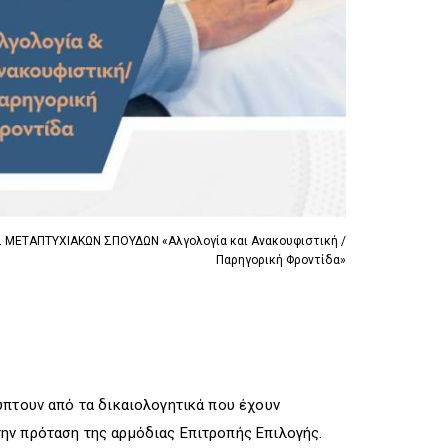
R
I
R
I
G
I
G
G
G
G
E
G
E
R
E
R
R
ΜΕΤΑΠΤΥΧΙΑΚΩΝ ΣΠΟΥΔΩΝ «Αλγολογία και Ανακουφιστική /
Παρηγορική Φροντίδα»
ύπτουν από τα δικαιολογητικά που έχουν
ην πρόταση της αρμόδιας Επιτροπής Επιλογής.