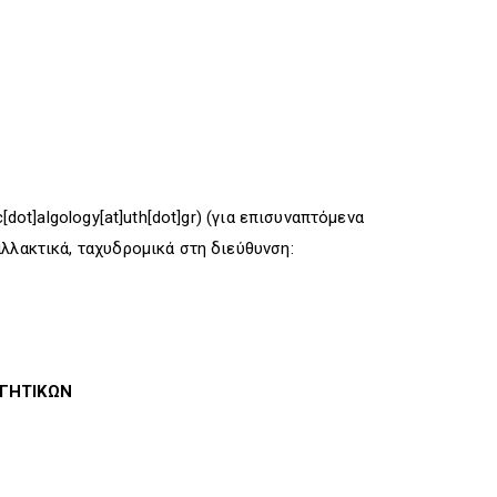
dot]algology[at]uth[dot]gr)
(για επισυναπτόμενα
λλακτικά, ταχυδρομικά στη διεύθυνση:
ΓΗΤΙΚΩΝ