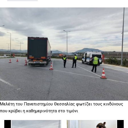
D
O
D
O
W
O
W
N
W
N
T
N
T
R
T
R
I
R
I
G
I
G
G
G
G
E
G
E
R
E
R
R
Μελέτη του Πανεπιστημίου Θεσσαλίας φωτίζει τους κινδύνους
που κρύβει η καθημερινότητα στο τιμόνι