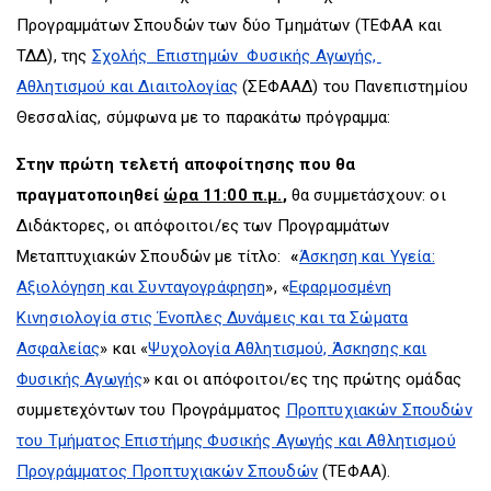
Προγραμμάτων Σπουδών των δύο Τμημάτων (ΤΕΦΑΑ και
ΤΔΔ), της
Σχολής Επιστημών Φυσικής Αγωγής,
Αθλητισμού και Διαιτολογίας
(ΣΕΦΑΑΔ) του Πανεπιστημίου
Θεσσαλίας, σύμφωνα με το παρακάτω πρόγραμμα:
Στην πρώτη τελετή αποφοίτησης που θα
πραγματοποιηθεί
ώρα 11:00 π.μ.
,
θα συμμετάσχουν: οι
Διδάκτορες, οι απόφοιτοι/ες των Προγραμμάτων
Μεταπτυχιακών Σπουδών με τίτλο:
«
Άσκηση και Υγεία:
Αξιολόγηση και Συνταγογράφηση
», «
Εφαρμοσμένη
Κινησιολογία στις Ένοπλες Δυνάμεις και τα Σώματα
Ασφαλείας
» και «
Ψυχολογία Αθλητισμού, Άσκησης και
Φυσικής Αγωγής
» και οι απόφοιτοι/ες της πρώτης ομάδας
συμμετεχόντων του Προγράμματος
Προπτυχιακών Σπουδών
του Τμήματος Επιστήμης Φυσικής Αγωγής και Αθλητισμού
Προγράμματος Προπτυχιακών Σπουδών
(ΤΕΦΑΑ).