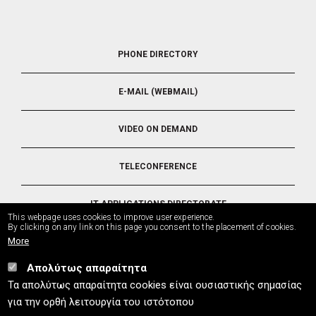
FOOTER
PHONE DIRECTORY
5
E-MAIL (WEBMAIL)
VIDEO ON DEMAND
TELECONFERENCE
IT APPLICATIONS DIRECTORATE
This webpage uses cookies to improve user experience.
By clicking on any link on this page you consent to the placement of cookies.
More
Απολύτως απαραίτητα
UTH.GR © 2026
Τα απολύτως απαραίτητα cookies είναι ουσιαστικής σημασίας
info
[at]
uth.gr
(Contact)
⚪
Sitemap
⚪
Cookies Policy
⚪
Privacy Policy
⚪
για την ορθή λειτουργία του ιστότοπου
Accessibility Statement