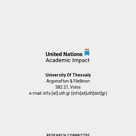
University Of Thessaly
Argonafton & Filellinon
382 21, Volos
e-mail:
info
[at]
uth.gr
(info[at]uth[dot]gr)
FOOTER
RESEARCH COMMITTEE