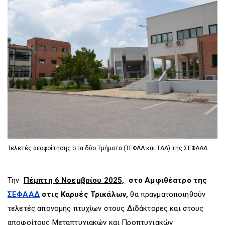
D
O
D
O
W
O
W
N
W
N
T
N
T
R
T
R
I
R
I
G
I
G
G
G
G
E
G
E
R
E
R
R
Τελετές αποφοίτησης στα δύο Τμήματα (ΤΕΦΑΑ και ΤΔΔ) της ΣΕΦΑΑΔ
Την
Πέμπτη 6 Νοεμβρίου 2025,
στο Αμφιθέατρο της
ΣΕΦΑΑΔ
στις Καρυές Τρικάλων,
θα πραγματοποιηθούν
τελετές απονομής πτυχίων στους Διδάκτορες και στους
αποφοίτους Μεταπτυχιακών και Προπτυχιακών