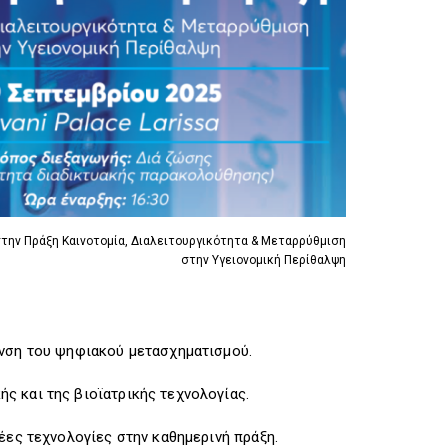
R
I
R
I
G
I
G
G
G
G
E
G
E
R
E
R
R
στην Πράξη Καινοτομία, Διαλειτουργικότητα & Μεταρρύθμιση
στην Υγειονομική Περίθαλψη
υνση του ψηφιακού μετασχηματισμού.
ς και της βιοϊατρικής τεχνολογίας.
έες τεχνολογίες στην καθημερινή πράξη.