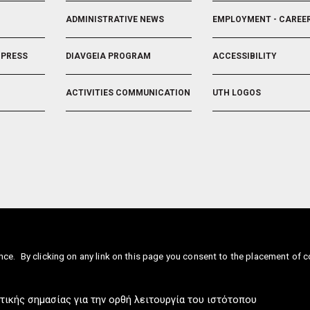
ADMINISTRATIVE NEWS
EMPLOYMENT - CAREE
 PRESS
DIAVGEIA PROGRAM
ACCESSIBILITY
ACTIVITIES COMMUNICATION
UTH LOGOS
UTH.GR © 2026
ence.
By clicking on any link on this page you consent to the placement of c
uth.gr
(Contact)
⚪
Sitemap
⚪
Cookies Policy
⚪
Privacy Policy
⚪
Accessibility S
ISO9001:2015
τικής σημασίας για την ορθή λειτουργία του ιστότοπου