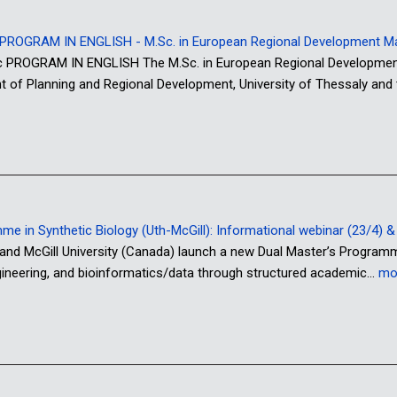
ROGRAM IN ENGLISH - M.Sc. in European Regional Development 
OGRAM IN ENGLISH The M.Sc. in European Regional Development M
nt of Planning and Regional Development, University of Thessaly and
 in Synthetic Biology (Uth-McGill): Informational webinar (23/4) & o
 and McGill University (Canada) launch a new Dual Master’s Program
ngineering, and bioinformatics/data through structured academic…
mo