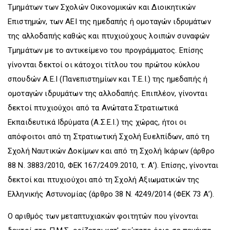
Τμημάτων των Σχολών Οικονομικών και Διοικητικών
Επιστημών, των ΑΕΙ της ημεδαπής ή ομοταγών ιδρυμάτων
της αλλοδαπής καθώς και πτυχιούχους λοιπών συναφών
Τμημάτων με το αντικείμενο του προγράμματος. Επίσης
γίνονται δεκτοί οι κάτοχοι τίτλου του πρώτου κύκλου
σπουδών Α.Ε.Ι (Πανεπιστημίων και Τ.Ε.Ι.) της ημεδαπής ή
ομοταγών ιδρυμάτων της αλλοδαπής. Επιπλέον, γίνονται
δεκτοί πτυχιούχοι από τα Ανώτατα Στρατιωτικά
Εκπαιδευτικά Ιδρύματα (Α.Σ.Ε.Ι.) της χώρας, ήτοι οι
απόφοιτοι από τη Στρατιωτική Σχολή Ευελπίδων, από τη
Σχολή Ναυτικών Δοκίμων και από τη Σχολή Ικάρων (άρθρο
88 Ν. 3883/2010, ΦΕΚ 167/24.09.2010, τ. Α’). Επίσης, γίνονται
δεκτοί και πτυχιούχοι από τη Σχολή Αξιωματικών της
Ελληνικής Αστυνομίας (άρθρο 38 Ν. 4249/2014 (ΦΕΚ 73 Α’).
Ο αριθμός των μεταπτυχιακών φοιτητών που γίνονται