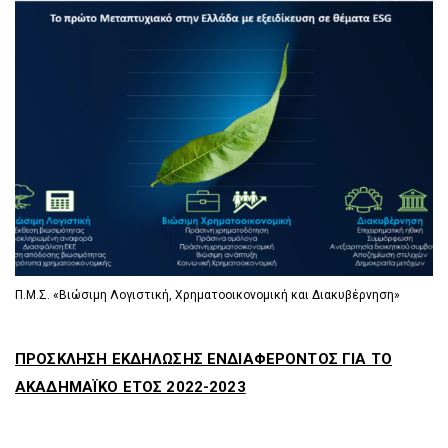
D
O
D
O
W
O
W
N
W
N
T
N
T
R
T
R
I
R
I
G
I
G
G
G
G
E
G
E
R
E
R
R
Π.Μ.Σ. «Βιώσιμη Λογιστική, Χρηματοοικονομική και Διακυβέρνηση»
ΠΡΟΣΚΛΗΣΗ ΕΚΔΗΛΩΣΗΣ ΕΝΔΙΑΦΕΡΟΝΤΟΣ ΓΙΑ ΤΟ
ΑΚΑΔΗΜΑΪΚΟ ΕΤΟΣ 2022-2023