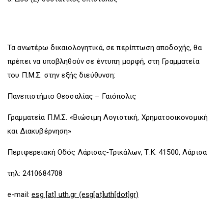
Τα ανωτέρω δικαιολογητικά, σε περίπτωση αποδοχής, θα
πρέπει να υποβληθούν σε έντυπη μορφή, στη Γραμματεία
του Π.Μ.Σ. στην εξής διεύθυνση:
Πανεπιστήμιο Θεσσαλίας – Γαιόπολις
Γραμματεία Π.Μ.Σ. «Βιώσιμη Λογιστική, Χρηματοοικονομική
και Διακυβέρνηση»
Περιφερειακή Οδός Λάρισας-Τρικάλων, Τ.Κ. 41500, Λάρισα
τηλ: 2410684708
e-mail:
esg
[at]
uth.gr
(esg[at]uth[dot]gr)