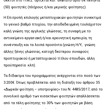
δεκτοί στο Π.Μ.Σ. ορίζεται κατ' ανώτατο όριο σε πενήντα
(50) φοιτητές (πλήρους ή/και μερικής φοίτησης).
Η Επιτροπή επιλογής μεταπτυχιακών φοιτητών συνεκτιμά
το γενικό βαθμό πτυχίου, την αποδεδειγμένη τουλάχιστον
καλή γνώση της αγγλικής γλώσσας, τη συναφή με το
αντικείμενο εργασιακή ή/και ερευνητική εμπειρία, τη
συνέντευξη και τα λοιπά προσόντα (γνώση Η/Υ, γνώση
άλλης ξένης γλώσσας, κατοχή δεύτερου συναφούς
προπτυχιακού ή μεταπτυχιακού τίτλου σπουδών, άλλη
προϋπηρεσία κλπ).
Τα δίδακτρα του προγράμματος ανέρχονται στο ποσό των
3.200€. Όπως προβλέπεται από τη διάταξη του άρθρου 35
«Δωρεάν φοίτηση – υποτροφίες» του Ν. 4485/2017, από το
συνολικό αριθμό των εισακτέων φοιτητών απαλλάσσεται
από τα τέλη φοίτησης το 30% των φοιτητών με βάση