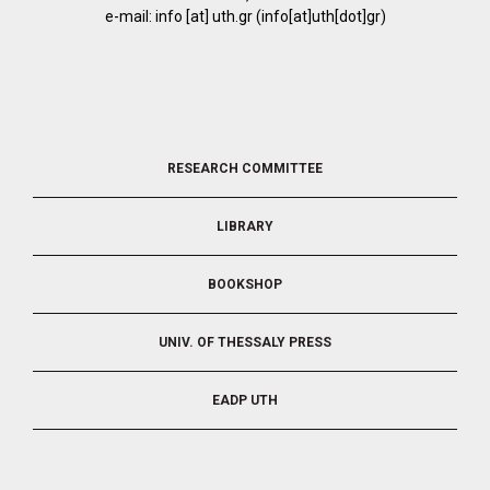
e-mail:
info
[at]
uth.gr
(info[at]uth[dot]gr)
FOOTER
RESEARCH COMMITTEE
2
LIBRARY
BOOKSHOP
UNIV. OF THESSALY PRESS
EADP UTH